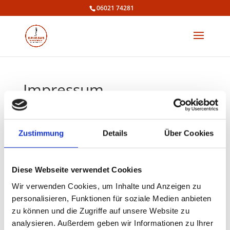
06021 74281
Impressum
Angaben gemäß § 5 TMG
Harun Celiklo
Zustimmung
Details
Über Cookies
Ephesus Mainaschaff
Bahnhofstr. 74
63814 Mainaschaff
Diese Webseite verwendet Cookies
Kontakt
Wir verwenden Cookies, um Inhalte und Anzeigen zu
personalisieren, Funktionen für soziale Medien anbieten
Telefon: 06021 74281
zu können und die Zugriffe auf unsere Website zu
E-Mail: haruncelikli@arcor.de
analysieren. Außerdem geben wir Informationen zu Ihrer